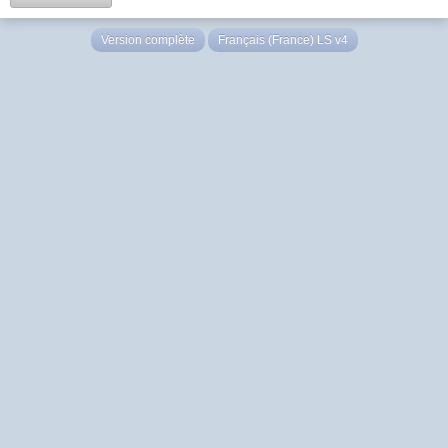
Version complète
Français (France) LS v4