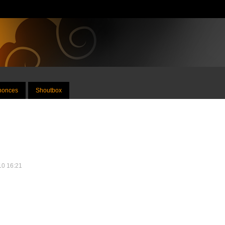
nnonces
Shoutbox
010 16:21