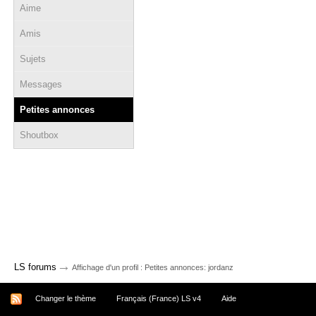
Aime
Amis
Sujets
Messages
Petites annonces
Shoutbox
→
LS forums
Affichage d'un profil : Petites annonces: jordanz
Changer le thème
Français (France) LS v4
Aide