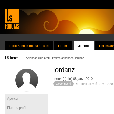
Logic-Sunrise (retour au site)
Forums
Membres
Petites a
→
LS forums
Affichage d'un profil : Petites annonces: jordanz
jordanz
Inscrit(e) (le) 08 janv. 2010
Déconnecté
Dernière activité janv. 10 2
Aperçu
Flux du profil