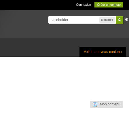
Connexion
Créer un compte
Membres
Voir le nouveau contenu
Mon contenu