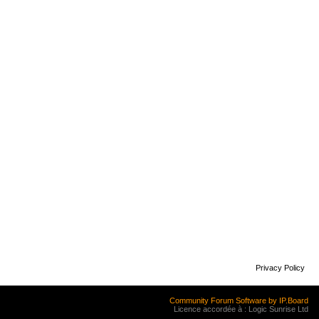
Privacy Policy
Community Forum Software by IP.Board
Licence accordée à : Logic Sunrise Ltd