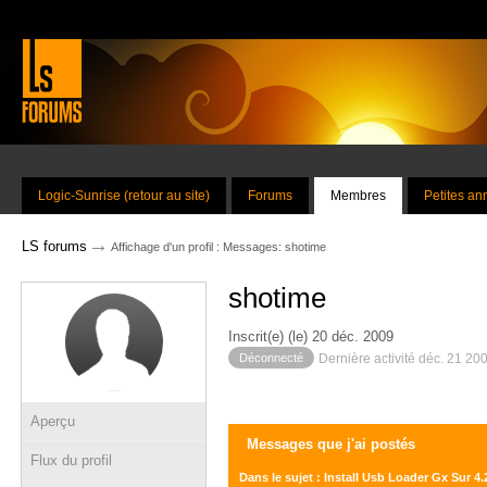
Logic-Sunrise (retour au site)
Forums
Membres
Petites a
→
LS forums
Affichage d'un profil : Messages: shotime
shotime
Inscrit(e) (le) 20 déc. 2009
Déconnecté
Dernière activité déc. 21 20
Aperçu
Messages que j'ai postés
Flux du profil
Dans le sujet : Install Usb Loader Gx Sur 4.2