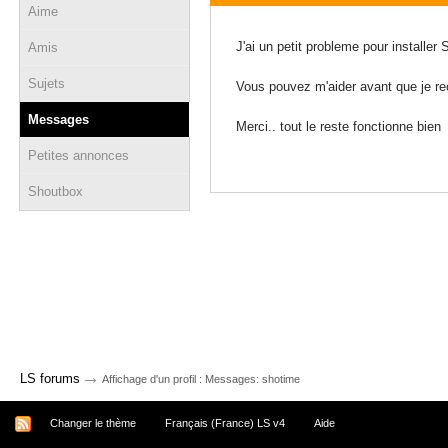
Aime
20 décembre 2009 - 14:48
J'ai un petit probleme pour installer 
Amis
Sujets
Vous pouvez m'aider avant que je rec
Messages
Merci.. tout le reste fonctionne bien
Petites annonces
Shoutbox
→
LS forums
Affichage d'un profil : Messages: shotime
Changer le thème
Français (France) LS v4
Aide