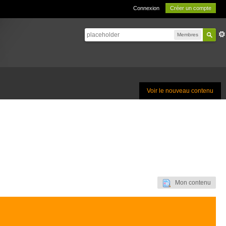
Connexion
Créer un compte
Membres
Voir le nouveau contenu
Mon contenu