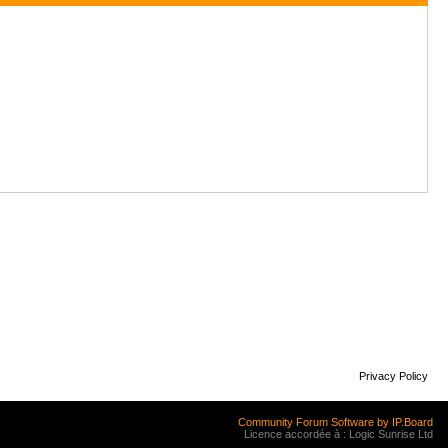
Privacy Policy
Community Forum Software by IP.Board
Licence accordée à : Logic Sunrise Ltd