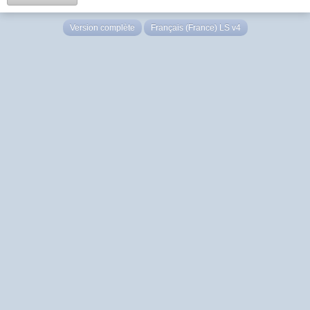
Version complète
Français (France) LS v4