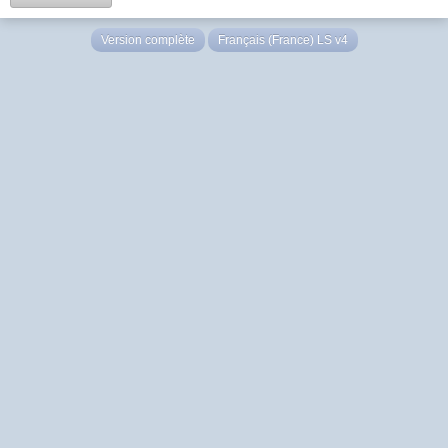
Version complète
Français (France) LS v4