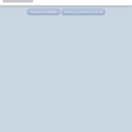
Version complète
Français (France) LS v4