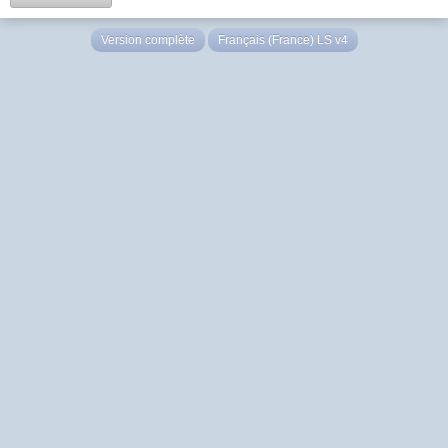
Version complète
Français (France) LS v4