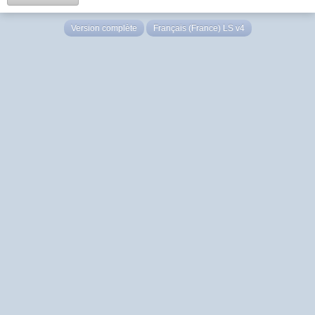
Version complète
Français (France) LS v4