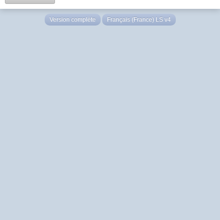
Version complète
Français (France) LS v4