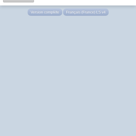
Version complète
Français (France) LS v4