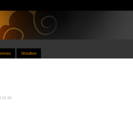
nnonces
Shoutbox
25 01:36