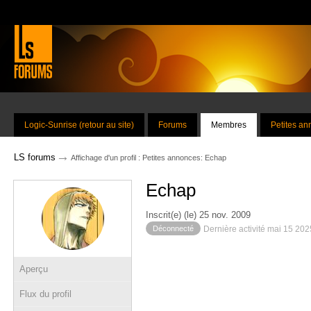
Logic-Sunrise (retour au site)
Forums
Membres
Petites a
→
LS forums
Affichage d'un profil : Petites annonces: Echap
Echap
Inscrit(e) (le) 25 nov. 2009
Déconnecté
Dernière activité mai 15 20
Aperçu
Flux du profil