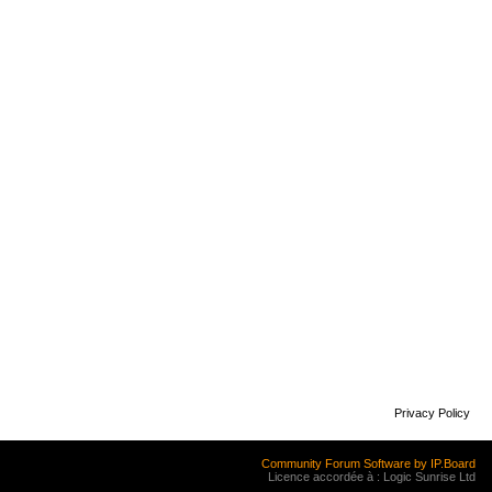
Privacy Policy
Community Forum Software by IP.Board
Licence accordée à : Logic Sunrise Ltd