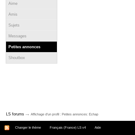
Aime
Amis
Sujets
Messages
Petites annonces
Shoutbox
→
LS forums
Affichage d'un profil : Petites annonces: Echap
Changer le thème
Français (France) LS v4
Aide