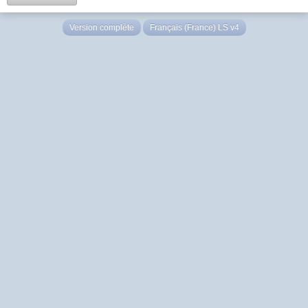
Version complète
Français (France) LS v4