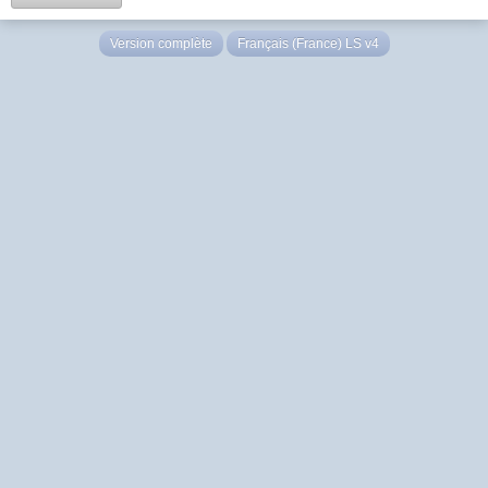
Version complète
Français (France) LS v4