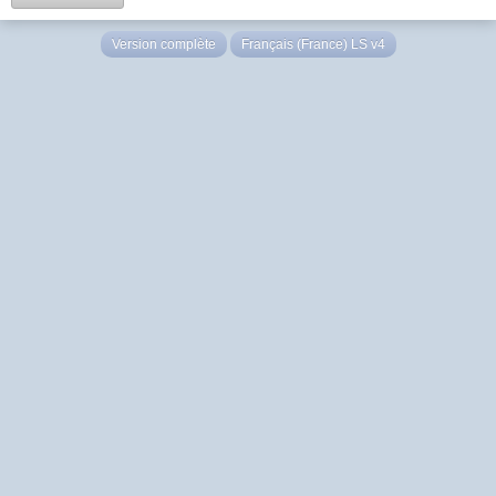
Version complète
Français (France) LS v4