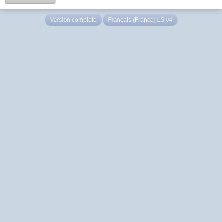
Version complète
Français (France) LS v4