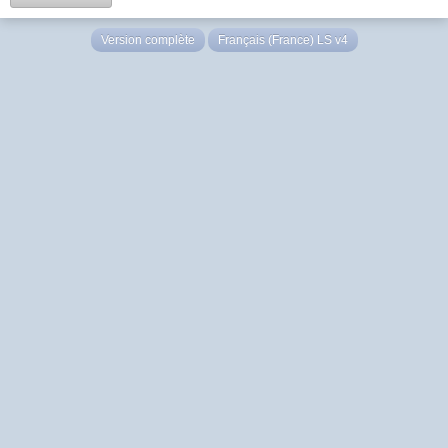
Version complète
Français (France) LS v4