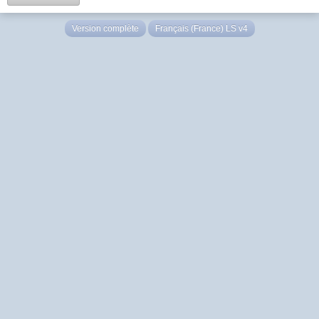
Version complète
Français (France) LS v4