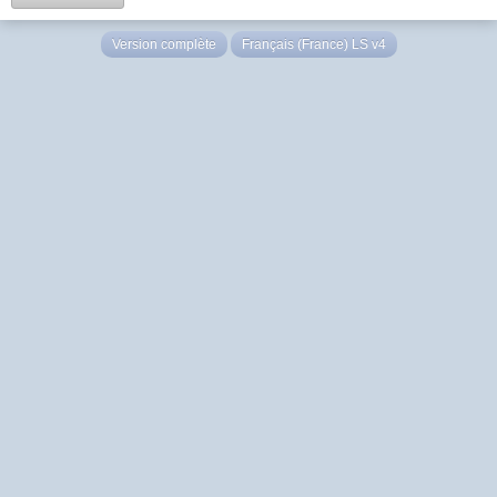
Version complète
Français (France) LS v4