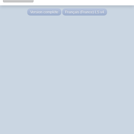
Version complète
Français (France) LS v4