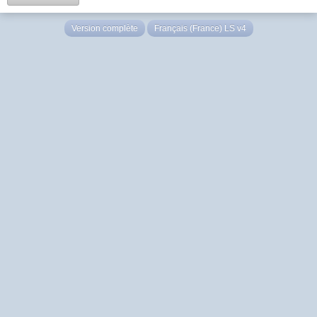
Version complète
Français (France) LS v4