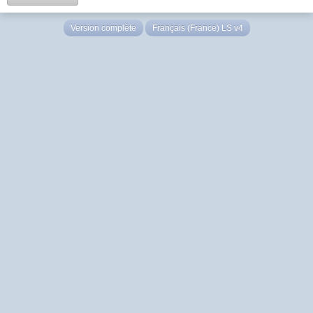
Version complète
Français (France) LS v4