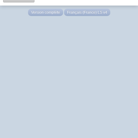
Version complète
Français (France) LS v4