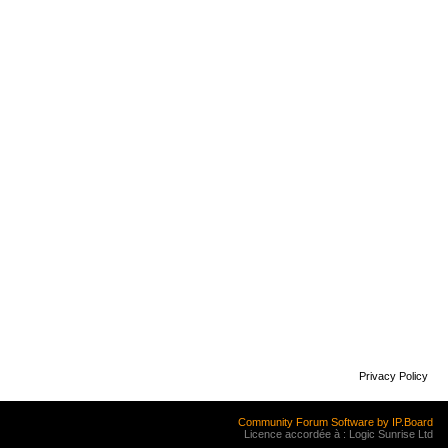
Privacy Policy
Community Forum Software by IP.Board
Licence accordée à : Logic Sunrise Ltd