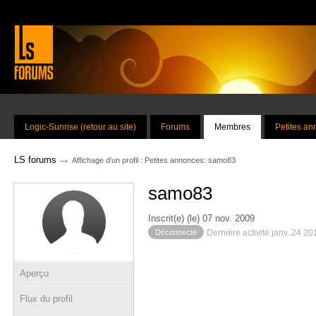
Logic-Sunrise (retour au site)
Forums
Membres
Petites a
→
LS forums
Affichage d'un profil : Petites annonces: samo83
samo83
Inscrit(e) (le) 07 nov. 2009
Déconnecté
Dernière activité janv. 24 2
Aperçu
Flux du profil