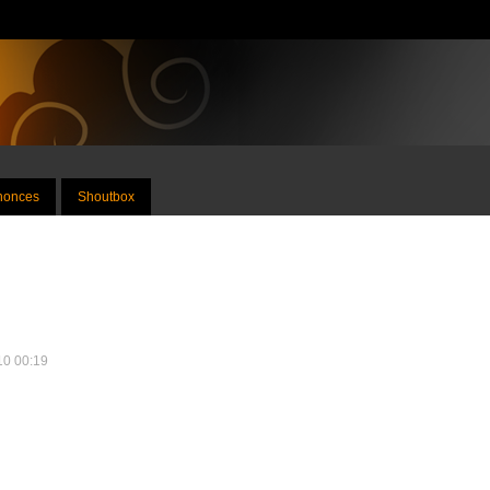
nnonces
Shoutbox
010 00:19