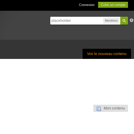
Connexion
Créer un compte
Membres
Voir le nouveau contenu
Mon contenu