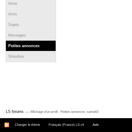
Aime
Amis
Sujets
Messages
Petites annonces
Shoutbox
→
LS forums
Affichage d'un profil : Petites annonces: samo83
Changer le thème
Français (France) LS v4
Aide