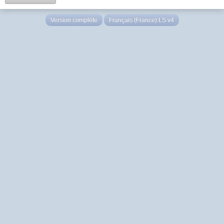
Version complète
Français (France) LS v4