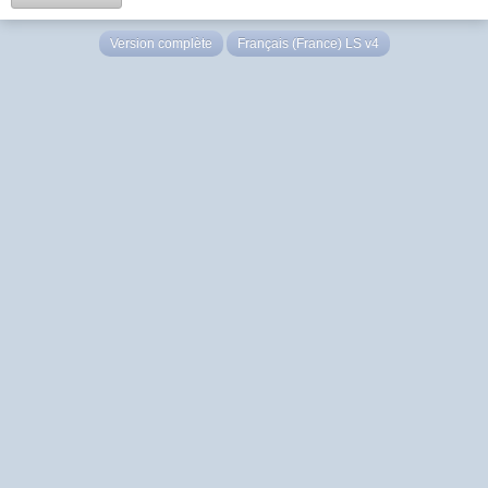
Version complète
Français (France) LS v4