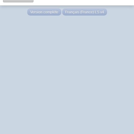
Version complète
Français (France) LS v4