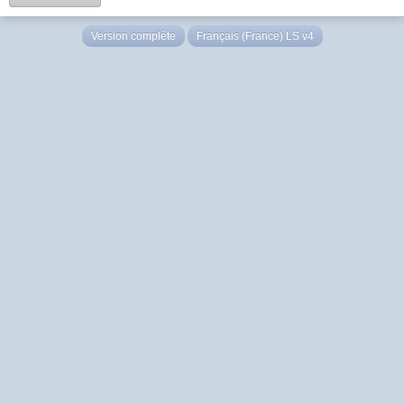
Version complète
Français (France) LS v4