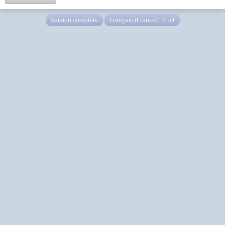
Version complète
Français (France) LS v4