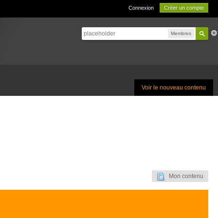
Connexion
Créer un compte
Membres
Voir le nouveau contenu
Mon contenu