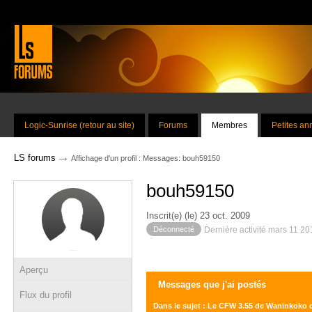
Logic-Sunrise (retour au site)
Forums
Membres
Petites a
→
LS forums
Affichage d'un profil : Messages: bouh59150
bouh59150
Inscrit(e) (le) 23 oct. 2009
Déconnecté
Dernière activité mars 11 20
Aperçu
Messages que j'ai postés
Flux du profil
Dans le sujet : Le CFW 3.55 de Waninkoko 