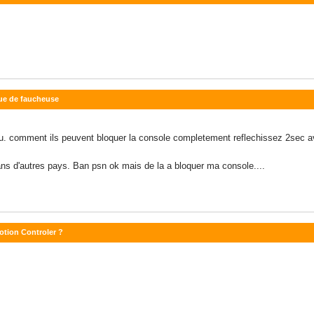
nue de faucheuse
eu. comment ils peuvent bloquer la console completement reflechissez 2sec av
ans d'autres pays. Ban psn ok mais de la a bloquer ma console....
Motion Controler ?