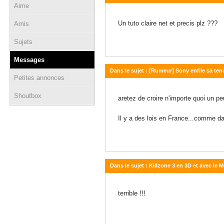
Aime
17 janvier 2011 - 14:13
Un tuto claire net et precis plz ???
Amis
Sujets
Messages
Dans le sujet : [Rumeur] Sony enfile sa te
Petites annonces
12 janvier 2011 - 17:51
Shoutbox
aretez de croire n'importe quoi un p
Il y a des lois en France...comme d
Dans le sujet : Killzone 3 en 3D et avec le 
05 mars 2010 - 16:46
terrible !!!