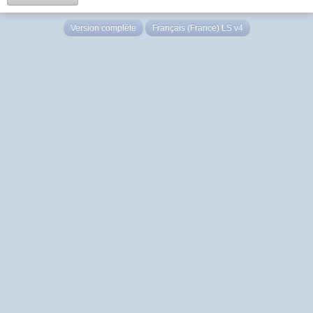
Version complète
Français (France) LS v4