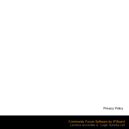
Privacy Policy
Community Forum Software by IP.Board
Licence accordée à : Logic Sunrise Ltd