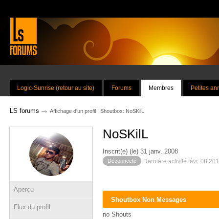
Logic-Sunrise (retour au site)
Forums
Membres
Petites a
→
LS forums
Affichage d'un profil : Shoutbox: NoSKilL
NoSKilL
Inscrit(e) (le) 31 janv. 2008
Déconnecté
Dernière activité févr. 08 20
Aperçu
Shoutbox Non Messages
Flux du profil
no Shouts