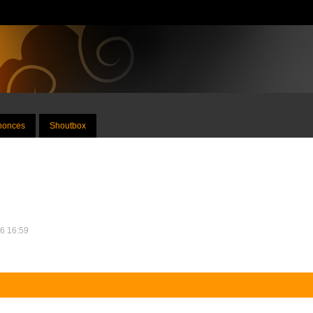
nnonces
Shoutbox
16 16:59