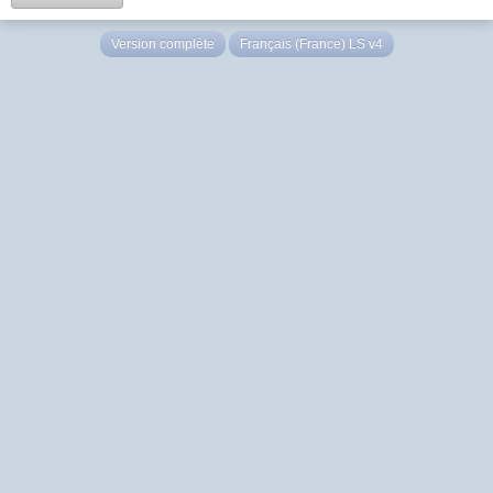
Version complète
Français (France) LS v4