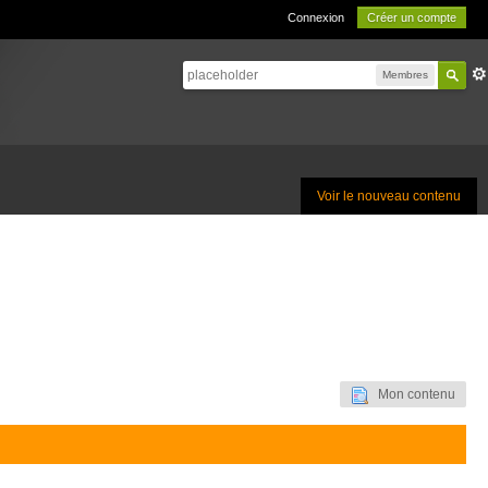
Connexion
Créer un compte
Membres
Voir le nouveau contenu
Mon contenu