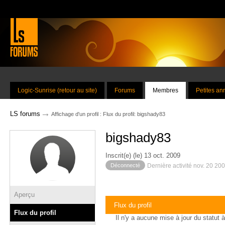
Logic-Sunrise (retour au site)
Forums
Membres
Petites a
→
LS forums
Affichage d'un profil : Flux du profil: bigshady83
bigshady83
Inscrit(e) (le) 13 oct. 2009
Déconnecté
Dernière activité nov. 20 20
Aperçu
Flux du profil
Flux du profil
Il n'y a aucune mise à jour du statut à