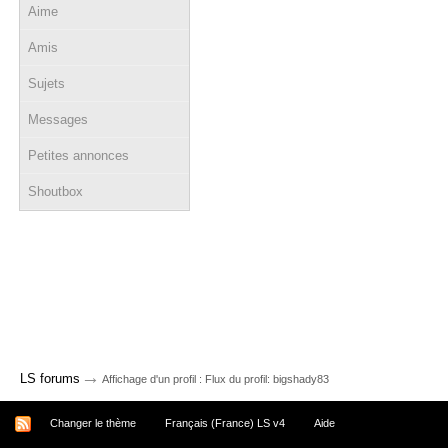
Aime
Amis
Sujets
Messages
Petites annonces
Shoutbox
→
LS forums
Affichage d'un profil : Flux du profil: bigshady83
Changer le thème
Français (France) LS v4
Aide