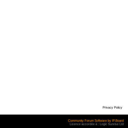
Privacy Policy
Community Forum Software by IP.Board
Licence accordée à : Logic Sunrise Ltd