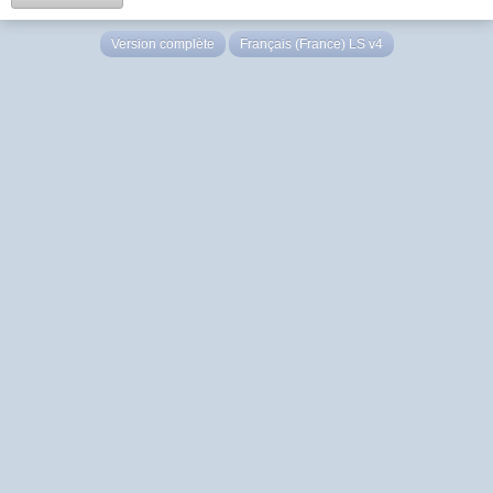
Version complète
Français (France) LS v4