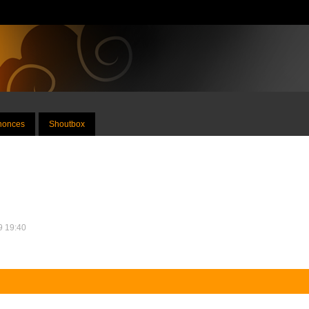
nnonces
Shoutbox
09 19:40