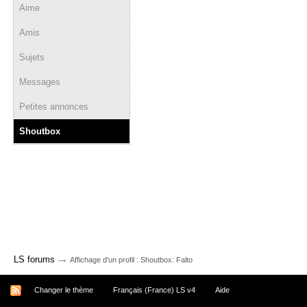
Aime
Amis
Sujets
Messages
Petites annonces
Shoutbox
→
LS forums
Affichage d'un profil : Shoutbox: Falto
Changer le thème
Français (France) LS v4
Aide