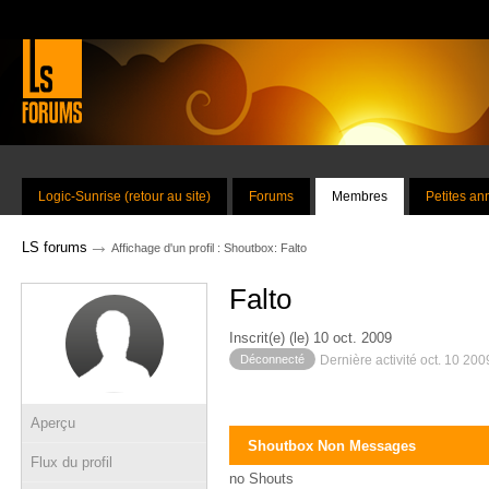
Logic-Sunrise (retour au site)
Forums
Membres
Petites a
→
LS forums
Affichage d'un profil : Shoutbox: Falto
Falto
Inscrit(e) (le) 10 oct. 2009
Déconnecté
Dernière activité oct. 10 20
Aperçu
Shoutbox Non Messages
Flux du profil
no Shouts