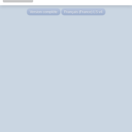
Version complète
Français (France) LS v4