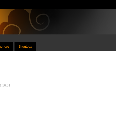
nnonces
Shoutbox
11 16:51