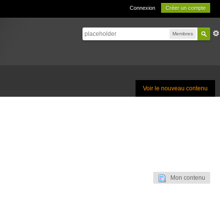
Connexion
Créer un compte
Membres
Voir le nouveau contenu
Mon contenu