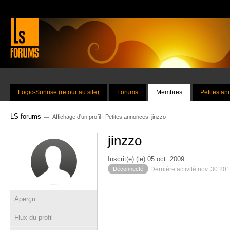
Logic-Sunrise (retour au site)
Forums
Membres
Petites a
→
LS forums
Affichage d'un profil : Petites annonces: jinzzo
jinzzo
Inscrit(e) (le) 05 oct. 2009
Déconnecté
Dernière activité nov. 30 20
Aperçu
Flux du profil