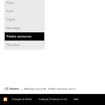
Aime
Amis
Sujets
Messages
Petites annonces
Shoutbox
→
LS forums
Affichage d'un profil : Petites annonces: jinzzo
Changer le thème
Français (France) LS v4
Aide