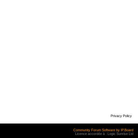
Privacy Policy
Community Forum Software by IP.Board
Licence accordée à : Logic Sunrise Ltd