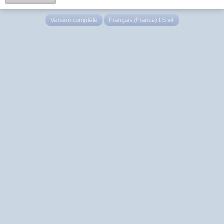
Version complète
Français (France) LS v4