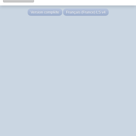
Version complète
Français (France) LS v4