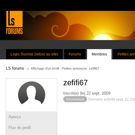
Logic-Sunrise (retour au site)
Forums
Membres
Petites a
→
LS forums
Affichage d'un profil : Petites annonces: zefifi67
zefifi67
Inscrit(e) (le) 22 sept. 2009
Déconnecté
Dernière activité sept. 22 2
Aperçu
Flux du profil