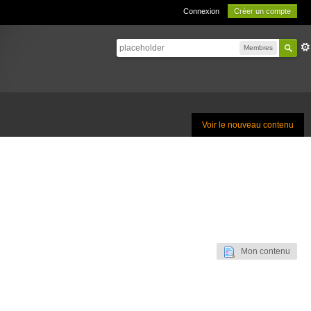
Connexion
Créer un compte
Membres
Voir le nouveau contenu
Mon contenu