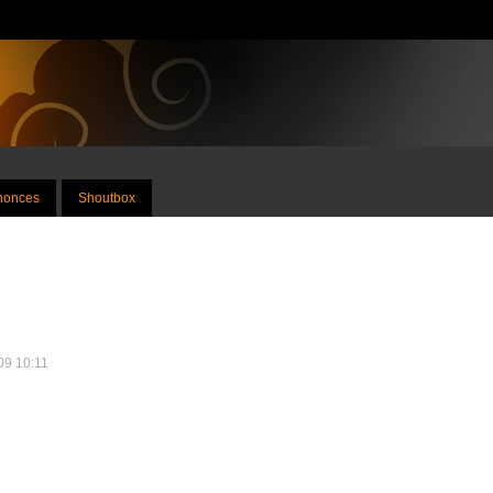
nnonces
Shoutbox
009 10:11