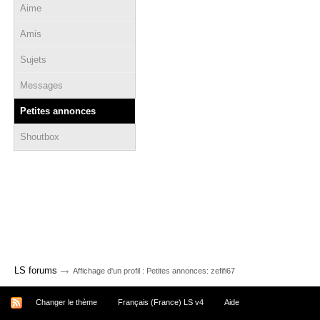
Aime
Amis
Sujets
Messages
Petites annonces
Shoutbox
→
LS forums
Affichage d'un profil : Petites annonces: zefifi67
Changer le thème
Français (France) LS v4
Aide