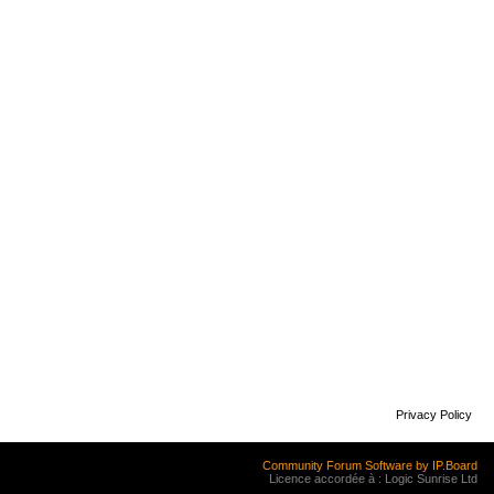
Privacy Policy
Community Forum Software by IP.Board
Licence accordée à : Logic Sunrise Ltd