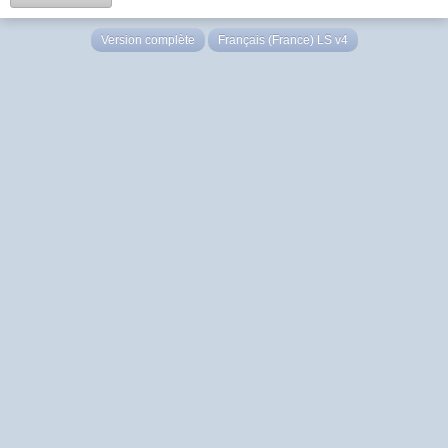
Version complète
Français (France) LS v4