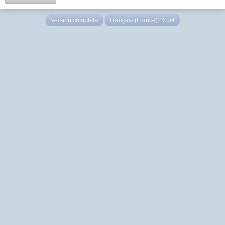
Version complète
Français (France) LS v4