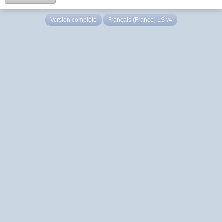
Version complète
Français (France) LS v4