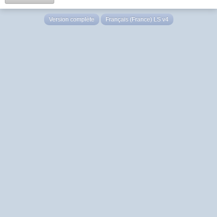
Version complète
Français (France) LS v4