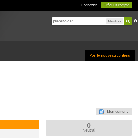
Connexion
Créer un compte
Membres
Voir le nouveau contenu
Mon contenu
0
Neutral