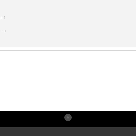
tif
onnu