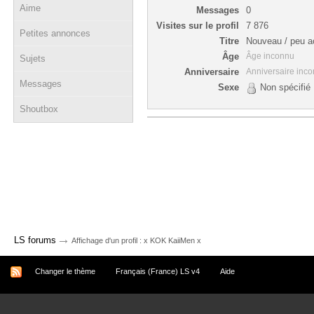
Aime
Messages
0
Visites sur le profil
7 876
Petites annonces
Titre
Nouveau / peu ac
Âge
Âge inconnu
Sujets
Anniversaire
Anniversaire inc
Messages
Sexe
Non spécifié
Shoutbox
→
LS forums
Affichage d'un profil : x KOK KaiiMen x
Changer le thème
Français (France) LS v4
Aide