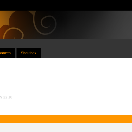
nnonces
Shoutbox
09 22:18