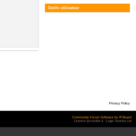
Outils utilisateur
Privacy Policy
Community Forum Software by IP.Board
Licence accordée à : Logic Sunrise Ltd