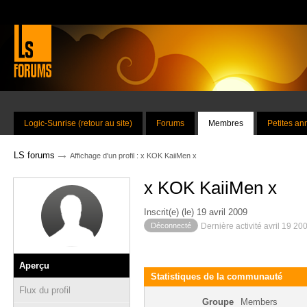
Logic-Sunrise (retour au site)
Forums
Membres
Petites a
→
LS forums
Affichage d'un profil : x KOK KaiiMen x
x KOK KaiiMen x
Inscrit(e) (le) 19 avril 2009
Déconnecté
Dernière activité avril 19 20
Aperçu
Statistiques de la communauté
Flux du profil
Groupe
Members