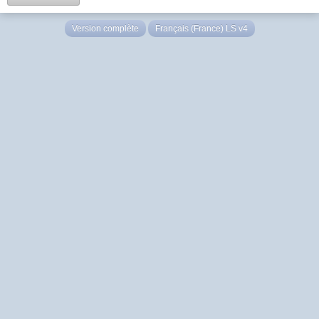
Version complète
Français (France) LS v4