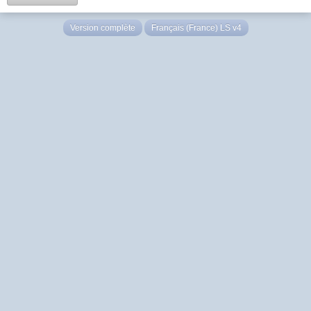
Version complète
Français (France) LS v4