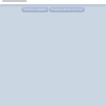
Version complète
Français (France) LS v4