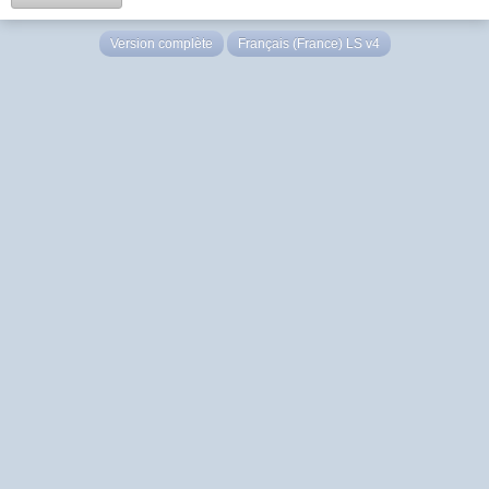
Version complète
Français (France) LS v4