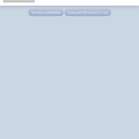
Version complète
Français (France) LS v4